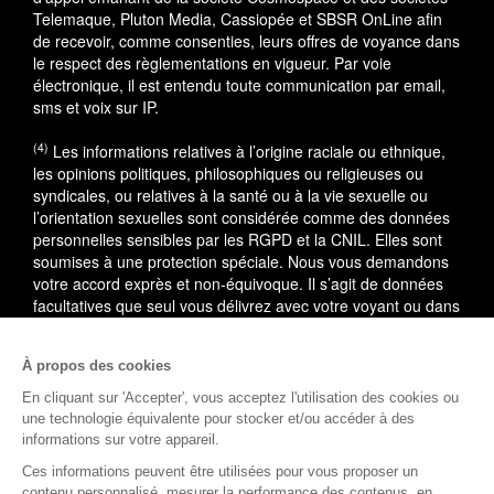
Telemaque, Pluton Media, Cassiopée et SBSR OnLine afin
de recevoir, comme consenties, leurs offres de voyance dans
le respect des règlementations en vigueur. Par voie
électronique, il est entendu toute communication par email,
sms et voix sur IP.
(4)
Les informations relatives à l’origine raciale ou ethnique,
les opinions politiques, philosophiques ou religieuses ou
syndicales, ou relatives à la santé ou à la vie sexuelle ou
l’orientation sexuelles sont considérée comme des données
personnelles sensibles par les RGPD et la CNIL. Elles sont
soumises à une protection spéciale. Nous vous demandons
votre accord exprès et non-équivoque. Il s’agit de données
facultatives que seul vous délivrez avec votre voyant ou dans
le cadre du service utilisé.
À propos des cookies
En cas de litige, vous pouvez saisir le médiateur de la
consommation : AVENIR CONSO, 09 53 01 02 69.
En savoir
En cliquant sur 'Accepter', vous acceptez l'utilisation des cookies ou
plus
une technologie équivalente pour stocker et/ou accéder à des
informations sur votre appareil.
(1)
L'accès à cette offre commerciale est soumis aux
Ces informations peuvent être utilisées pour vous proposer un
conditions suivantes : 10 minutes de voyance au tarif spécial
contenu personnalisé, mesurer la performance des contenus, en