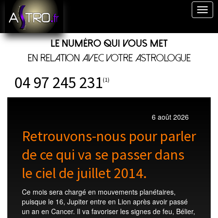
Togg
navig
Le numéro qui vous met
en relation avec votre astrologue
04 97 245 231
(1)
6 août 2026
Retrouvons-nous pour parler
de ce qui va se passer dans
le ciel de juillet 2014.
Ce mois sera chargé en mouvements planétaires,
puisque le 16, Jupiter entre en Lion après avoir passé
un an en Cancer. Il va favoriser les signes de feu, Bélier,