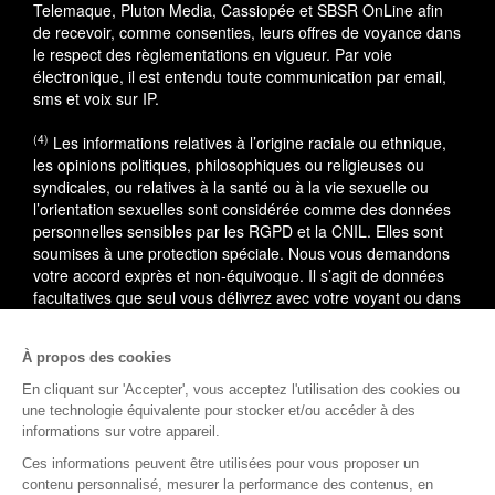
Telemaque, Pluton Media, Cassiopée et SBSR OnLine afin
de recevoir, comme consenties, leurs offres de voyance dans
le respect des règlementations en vigueur. Par voie
électronique, il est entendu toute communication par email,
sms et voix sur IP.
(4)
Les informations relatives à l’origine raciale ou ethnique,
les opinions politiques, philosophiques ou religieuses ou
syndicales, ou relatives à la santé ou à la vie sexuelle ou
l’orientation sexuelles sont considérée comme des données
personnelles sensibles par les RGPD et la CNIL. Elles sont
soumises à une protection spéciale. Nous vous demandons
votre accord exprès et non-équivoque. Il s’agit de données
facultatives que seul vous délivrez avec votre voyant ou dans
le cadre du service utilisé.
À propos des cookies
En cas de litige, vous pouvez saisir le médiateur de la
consommation : AVENIR CONSO, 09 53 01 02 69.
En savoir
En cliquant sur 'Accepter', vous acceptez l'utilisation des cookies ou
plus
une technologie équivalente pour stocker et/ou accéder à des
informations sur votre appareil.
(1)
L'accès à cette offre commerciale est soumis aux
Ces informations peuvent être utilisées pour vous proposer un
conditions suivantes : 10 minutes de voyance au tarif spécial
contenu personnalisé, mesurer la performance des contenus, en