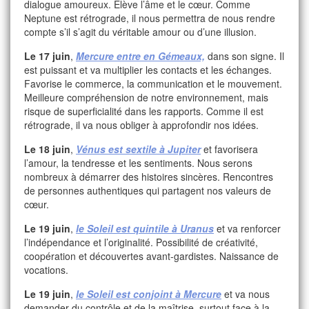
dialogue amoureux. Elève l’âme et le cœur. Comme
Neptune est rétrograde, il nous permettra de nous rendre
compte s’il s’agit du véritable amour ou d’une illusion.
Le 17 juin
,
Mercure entre en Gémeaux,
dans son signe. Il
est puissant et va multiplier les contacts et les échanges.
Favorise le commerce, la communication et le mouvement.
Meilleure compréhension de notre environnement, mais
risque de superficialité dans les rapports. Comme il est
rétrograde, il va nous obliger à approfondir nos idées.
Le 18 juin
,
Vénus est sextile à Jupiter
et favorisera
l’amour, la tendresse et les sentiments. Nous serons
nombreux à démarrer des histoires sincères. Rencontres
de personnes authentiques qui partagent nos valeurs de
cœur.
Le 19 juin
,
le Soleil est quintile à Uranus
et va renforcer
l’indépendance et l’originalité. Possibilité de créativité,
coopération et découvertes avant-gardistes. Naissance de
vocations.
Le 19 juin
,
le Soleil est conjoint à Mercure
et va nous
demander du contrôle et de la maîtrise, surtout face à la