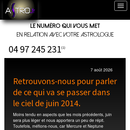
Togg
navig
Le numéro qui vous met
en relation avec votre astrologue
04 97 245 231
(1)
7 août 2026
Retrouvons-nous pour parler
de ce qui va se passer dans
le ciel de juin 2014.
Moins tendu en aspects que les mois précédents, juin
sera plus léger et nous apportera un peu de répit.
Toutefois, méfions-nous, car Mercure et Neptune