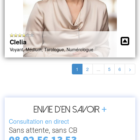
Clelia
Voyant, Médium, Tarologue, Numérologue
1
2
...
5
6
>
+
Envie d’en savoir
Consultation en direct
Sans attente, sans CB