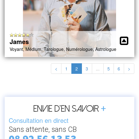
James
Voyant, Médium, Tarologue, Numérologue, Astrologue
<
1
2
3
...
5
6
>
+
Envie d’en savoir
Consultation en direct
Sans attente, sans CB