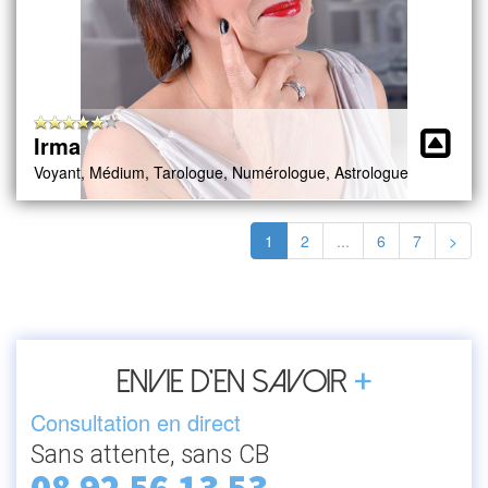
Irma
Voyant, Médium, Tarologue, Numérologue, Astrologue
1
2
...
6
7
>
+
Envie d’en savoir
Consultation en direct
Sans attente, sans CB