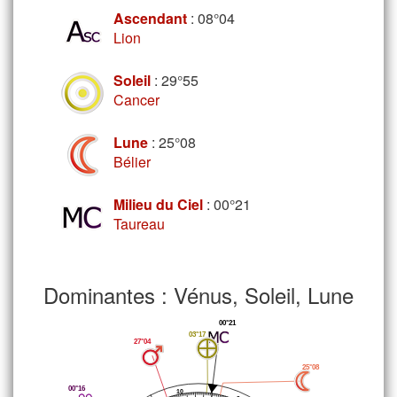
Ascendant
: 08°04
Lion
Soleil
: 29°55
Cancer
Lune
: 25°08
Bélier
Milieu du Ciel
: 00°21
Taureau
Dominantes : Vénus, Soleil, Lune
00°21
03°17
27°04
25°08
00°16
10