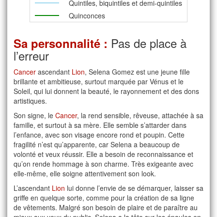
Quintiles, biquintiles et demi-quintiles
Quinconces
Pas de place à
Sa personnalité :
l’erreur
Cancer
ascendant
Lion
, Selena Gomez est une jeune fille
brillante et ambitieuse, surtout marquée par Vénus et le
Soleil, qui lui donnent la beauté, le rayonnement et des dons
artistiques.
Son signe, le
Cancer
, la rend sensible, rêveuse, attachée à sa
famille, et surtout à sa mère. Elle semble s’attarder dans
l’enfance, avec son visage encore rond et poupin. Cette
fragilité n’est qu’apparente, car Selena a beaucoup de
volonté et veux réussir. Elle a besoin de reconnaissance et
qu’on rende hommage à son charme. Très exigeante avec
elle-même, elle soigne attentivement son look.
L’ascendant
Lion
lui donne l’envie de se démarquer, laisser sa
griffe en quelque sorte, comme pour la création de sa ligne
de vêtements. Malgré son besoin de plaire et de paraître au
mieux aux yeux du public, Selena a la tête sur les épaules en