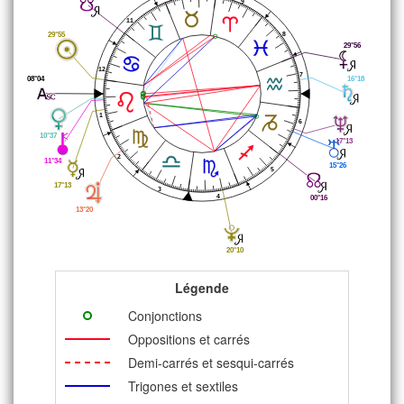
9
11
29°55
8
29°56
12
7
08°04
16°18
1
6
10°37
17°13
2
11°34
15°26
5
17°13
3
4
00°16
13°20
20°10
Légende
Conjonctions
Oppositions et carrés
Demi-carrés et sesqui-carrés
Trigones et sextiles