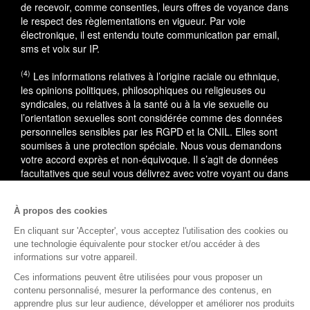
de recevoir, comme consenties, leurs offres de voyance dans
le respect des règlementations en vigueur. Par voie
électronique, il est entendu toute communication par email,
sms et voix sur IP.
(4)
Les informations relatives à l’origine raciale ou ethnique,
les opinions politiques, philosophiques ou religieuses ou
syndicales, ou relatives à la santé ou à la vie sexuelle ou
l’orientation sexuelles sont considérée comme des données
personnelles sensibles par les RGPD et la CNIL. Elles sont
soumises à une protection spéciale. Nous vous demandons
votre accord exprès et non-équivoque. Il s’agit de données
facultatives que seul vous délivrez avec votre voyant ou dans
le cadre du service utilisé.
À propos des cookies
En cas de litige, vous pouvez saisir le médiateur de la
consommation : AVENIR CONSO, 09 53 01 02 69.
En savoir
En cliquant sur 'Accepter', vous acceptez l'utilisation des cookies ou
plus
une technologie équivalente pour stocker et/ou accéder à des
informations sur votre appareil.
(1)
L'accès à cette offre commerciale est soumis aux
Ces informations peuvent être utilisées pour vous proposer un
conditions suivantes : 10 minutes de voyance au tarif spécial
contenu personnalisé, mesurer la performance des contenus, en
de 15EUR TTC, voyance privée. Offre valable dans la limite
apprendre plus sur leur audience, développer et améliorer nos produits