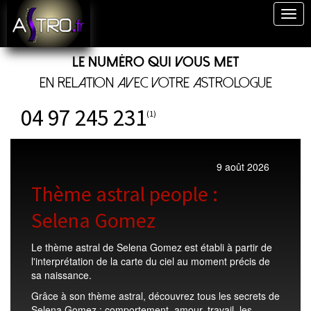
Togg
navig
Le numéro qui vous met
en relation avec votre astrologue
04 97 245 231
(1)
9 août 2026
Thème astral people :
Selena Gomez
Le thème astral de Selena Gomez est établi à partir de
l'interprétation de la carte du ciel au moment précis de
sa naissance.
Grâce à son thème astral, découvrez tous les secrets de
Selena Gomez : comportement, amour, travail, les