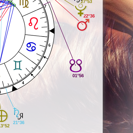
27°53
7
22°36
6
5
01°56
4
3
21°36
13°52