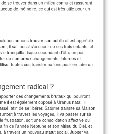
de se trouver dans un milieu connu et rassurant
aucoup de mémoire, ce qui est très utile pour un
elques années trouver son public et est apprécié
, il sait aussi s’occuper de ses trois enfants, et
ie tranquille risque cependant d’être un peu
rter de nombreux changements, internes et
tiliser toutes ces transformations pour en faire un
gement radical ?
i apporter des changements brutaux qui pourront
mme il est également opposé à Uranus natal, il
ssé, afin de se libérer. Saturne transite sa Maison
 surtout à travers les voyages. Il va passer sur sa
 frustration, soit une consolidation affective ou
la fin de l’année Neptune et son Milieu du Ciel, et
s, à travers un nouveau statut social. Jupiter va