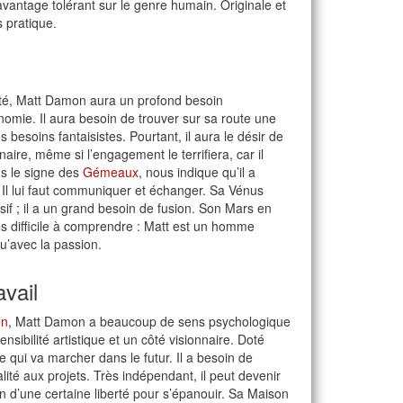
davantage tolérant sur le genre humain. Originale et
 pratique.
 côté, Matt Damon aura un profond besoin
nomie. Il aura besoin de trouver sur sa route une
esoins fantaisistes. Pourtant, il aura le désir de
aire, même si l’engagement le terrifiera, car il
ns le signe des
Gémeaux
, nous indique qu’il a
. Il lui faut communiquer et échanger. Sa Vénus
if ; il a un grand besoin de fusion. Son Mars en
rès difficile à comprendre : Matt est un homme
qu’avec la passion.
vail
on
, Matt Damon a beaucoup de sens psychologique
nsibilité artistique et un côté visionnaire. Doté
ce qui va marcher dans le futur. Il a besoin de
alité aux projets. Très indépendant, il peut devenir
in d’une certaine liberté pour s’épanouir. Sa Maison