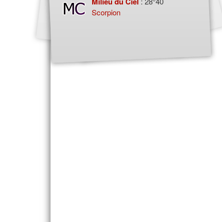
Milieu du Ciel
: 28°40
Scorpion