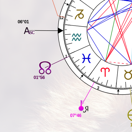
12
06°01
1
01°56
2
07°46