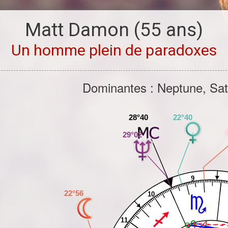
Matt Damon
(55 ans)
Un homme plein de paradoxes
Dominantes : Neptune, Sa
22°40
28°40
29°02
9
22°56
10
11