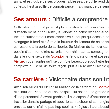
amis, et est lucide de ses propres faiblesses, ce qui le rend 
curieux, il est assoiffé de connaissance, mais manque de sens
Difficile à comprendre
Ses amours :
Cette structure de signes est plutôt contradictoire, car d’un
d’attachement, et de l’autre, la volonté de conserver son auto
femme suffisamment compréhensive et souple qui accepte ses b
s’engager à fond et d’être à la hauteur de l’amour de sa parten
correspond à la perte de sa liberté. Sa Maison de l’amour da
besoin d’admirer, d’être surpris, « enrichi » par sa compagne
dans le signe sexuel du
Scorpion
le rend passionné et possess
Vierge
, nous montre qu’il se contrôle beaucoup et doit être t
complexe qui sera, de toute façon, plus à l’aise avec l’amitié 
Visionnaire dans son tra
Sa carrière :
Avec son Milieu du Ciel et sa Maison de la carrière en
Scorpi
et d’intuition. Neptune qui est conjoint, lui donne une grande se
d’une personnalité avant-gardiste, il a la capacité d’anticiper 
travailler dans le partage et apporte sa fraicheur et son origin
provocateur et n’aime pas trop obéir aux règles : Il aura beso