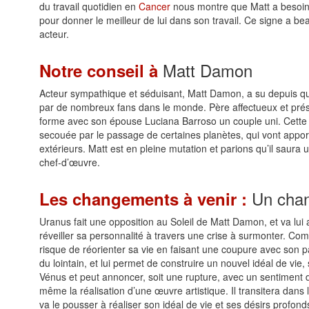
du travail quotidien en
Cancer
nous montre que Matt a besoin 
pour donner le meilleur de lui dans son travail. Ce signe a be
acteur.
Matt Damon
Notre conseil à
Acteur sympathique et séduisant, Matt Damon, a su depuis qu
par de nombreux fans dans le monde. Père affectueux et présent
forme avec son épouse Luciana Barroso un couple uni. Cette v
secouée par le passage de certaines planètes, qui vont appo
extérieurs. Matt est en pleine mutation et parions qu’il saura u
chef-d’œuvre.
Un chan
Les changements à venir :
Uranus fait une opposition au Soleil de Matt Damon, et va lu
réveiller sa personnalité à travers une crise à surmonter. Co
risque de réorienter sa vie en faisant une coupure avec son pa
du lointain, et lui permet de construire un nouvel idéal de vie,
Vénus et peut annoncer, soit une rupture, avec un sentiment de
même la réalisation d’une œuvre artistique. Il transitera dans 
va le pousser à réaliser son idéal de vie et ses désirs profond