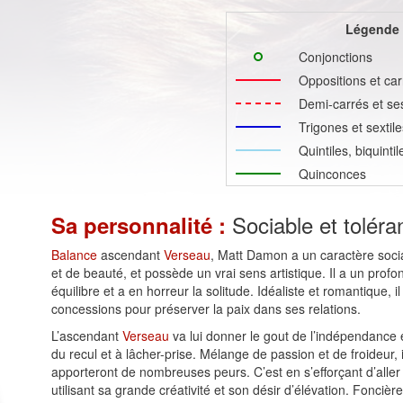
Légende
Conjonctions
Oppositions et car
Demi-carrés et se
Trigones et sextile
Quintiles, biquinti
Quinconces
Sociable et toléra
Sa personnalité :
Balance
ascendant
Verseau
, Matt Damon a un caractère sociab
et de beauté, et possède un vrai sens artistique. Il a un pro
équilibre et a en horreur la solitude. Idéaliste et romantique, i
concessions pour préserver la paix dans ses relations.
L’ascendant
Verseau
va lui donner le gout de l’indépendance e
du recul et à lâcher-prise. Mélange de passion et de froideur,
apporteront de nombreuses peurs. C’est en s’efforçant d’aller 
utilisant sa grande créativité et son désir d’élévation. Fonciè