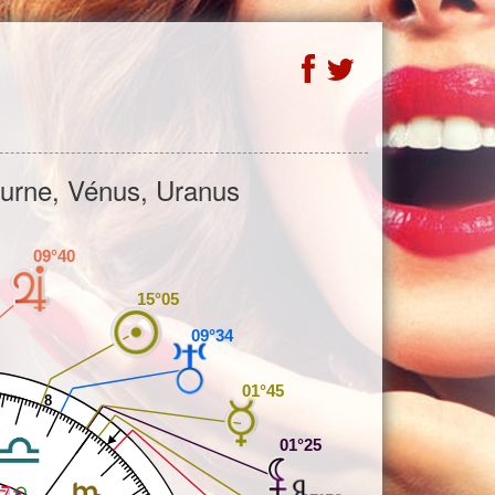
turne, Vénus, Uranus
09°40
15°05
09°34
01°45
8
01°25