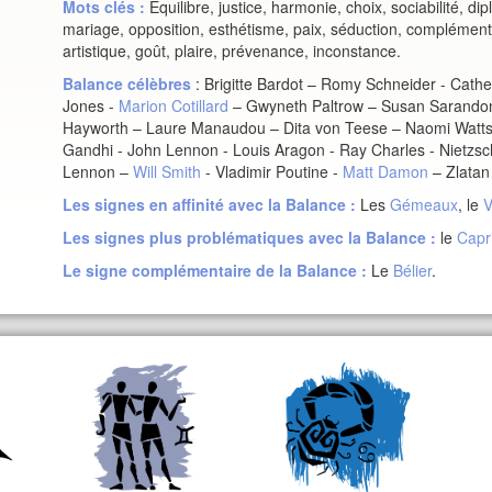
Mots clés :
Equilibre, justice, harmonie, choix, sociabilité, dip
mariage, opposition, esthétisme, paix, séduction, complémenta
artistique, goût, plaire, prévenance, inconstance.
Balance
célèbres
: Brigitte Bardot – Romy Schneider - Cat
Jones -
Marion Cotillard
– Gwyneth Paltrow – Susan Sarandon
Hayworth – Laure Manaudou – Dita von Teese – Naomi Watts 
Gandhi - John Lennon - Louis Aragon - Ray Charles - Nietzsche
Lennon –
Will Smith
- Vladimir Poutine -
Matt Damon
– Zlatan 
Les signes en affinité avec la
Balance
:
Les
Gémeaux
, le
V
Les signes plus problématiques avec la
Balance
:
le
Capr
Le signe complémentaire de la
Balance
:
Le
Bélier
.