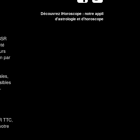
Découvrez iHoroscope : notre appli
d'astrologie et d'horoscope
SBSR
été
urs
on par
ales,
sibles
-
UR TTC,
votre
ions. Personnalisez vos préférences pour contrôler la manière dont vos