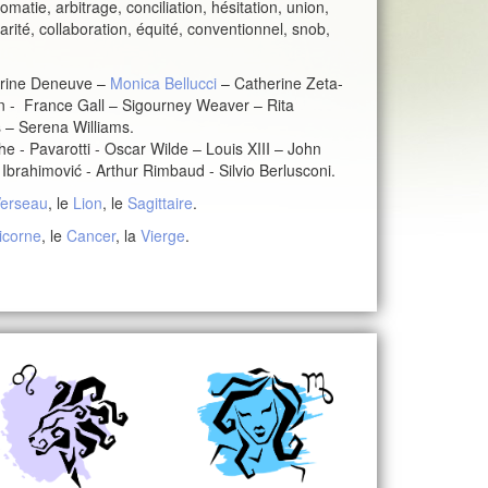
lomatie, arbitrage, conciliation, hésitation, union,
rité, collaboration, équité, conventionnel, snob,
herine Deneuve –
Monica Bellucci
– Catherine Zeta-
 - France Gall – Sigourney Weaver – Rita
– Serena Williams.
 - Pavarotti - Oscar Wilde – Louis XIII – John
Ibrahimović - Arthur Rimbaud - Silvio Berlusconi.
erseau
, le
Lion
, le
Sagittaire
.
icorne
, le
Cancer
, la
Vierge
.