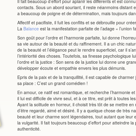
Il fait beaucoup d’effort pour aplanir les différents et est con
contacts. Sous un abord souriant, il reste néanmoins distant et 
a beaucoup de poigne et de détermination, mais toujours dan
Affectif et pacifiste, il fuit les conflits et se débrouille pour 
La
Balance
est la manifestation parfaite de l’adage « l’union fai
Son goût pour l’ordre et l’harmonie parfaite, lui donne l’horreur
sa vie autour de la beauté et du raffinement. Il a un chic natu
de la beauté et l’élégance peut le rendre superficiel, car il s’ar
l’intériorité des choses. Toutefois, sa finesse psychologique l
l’ordre et la justice : Son sens de la justice lui donne une gra
développer écoute et empathie envers les plus démunis.
Epris de la paix et de la tranquillité, il est capable de charmer
sa place : C’est un grand comédien !
En amour, ce natif est romantique, et recherche l’harmonie et
il lui est difficile de vivre seul, et à ce titre, est prêt à toutes 
Ayant la solitude en horreur, il choisit très tôt de se mettre e
d’être regardé, aimé et désiré. Il y a quelque chose de très narc
beauté et leur charme sont légendaires, tout autant que leur ex
la vulgarité. Il fait toujours beaucoup d’effort pour atteindre l
authenticité.