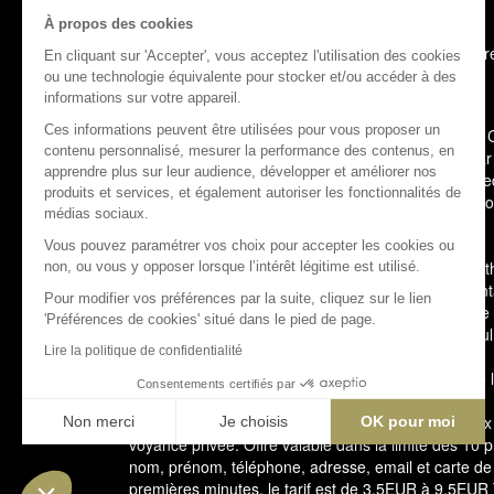
À propos des cookies
Copyright © 2000-2026 Cosmospace - Tous droits ré
En cliquant sur 'Accepter', vous acceptez l'utilisation des cookies
ou une technologie équivalente pour stocker et/ou accéder à des
informations sur votre appareil.
Ces informations peuvent être utilisées pour vous proposer un
(3)
Ce consentement exprès s'applique à la société
contenu personnalisé, mesurer la performance des contenus, en
OnLine afin de recevoir leurs offres de voyance. Par
apprendre plus sur leur audience, développer et améliorer nos
Cosmospace et des sociétés Telemaque, Pluton Medi
produits et services, et également autoriser les fonctionnalités de
offres de voyance dans le respect des règlementatio
médias sociaux.
email, sms et voix sur IP.
Vous pouvez paramétrer vos choix pour accepter les cookies ou
(4)
Les informations relatives à l’origine raciale ou e
non, ou vous y opposer lorsque l’intérêt légitime est utilisé.
ou relatives à la santé ou à la vie sexuelle ou l’or
Pour modifier vos préférences par la suite, cliquez sur le lien
par les RGPD et la CNIL. Elles sont soumises à une
'Préférences de cookies' situé dans le pied de page.
équivoque. Il s’agit de données facultatives que seul
Lire la politique de confidentialité
En cas de litige, vous pouvez saisir le médiateur
Consentements certifiés par
(1)
L'accès à cette offre commerciale est soumis aux
Non merci
Je choisis
OK pour moi
voyance privée. Offre valable dans la limite des 10 
Plateforme de Gestion du Consentement : Personnalisez vos Optio
Axeptio consent
nom, prénom, téléphone, adresse, email et carte de
premières minutes, le tarif est de 3.5EUR à 9.5EUR
Notre plateforme vous permet d'adapter et de gérer vos paramètres 