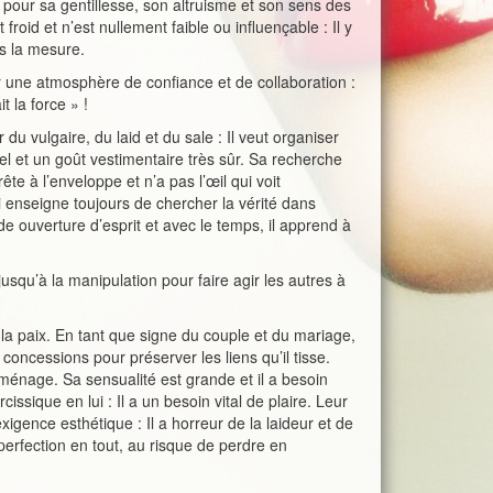
nu pour sa gentillesse, son altruisme et son sens des
froid et n’est nullement faible ou influençable : Il y
s la mesure.
créer une atmosphère de confiance et de collaboration :
t la force » !
 du vulgaire, du laid et du sale : Il veut organiser
rel et un goût vestimentaire très sûr. Sa recherche
rête à l’enveloppe et n’a pas l’œil qui voit
ui enseigne toujours de chercher la vérité dans
nde ouverture d’esprit et avec le temps, il apprend à
 jusqu’à la manipulation pour faire agir les autres à
 la paix. En tant que signe du couple et du mariage,
les concessions pour préserver les liens qu’il tisse.
n ménage. Sa sensualité est grande et il a besoin
issique en lui : Il a un besoin vital de plaire. Leur
igence esthétique : Il a horreur de la laideur et de
a perfection en tout, au risque de perdre en