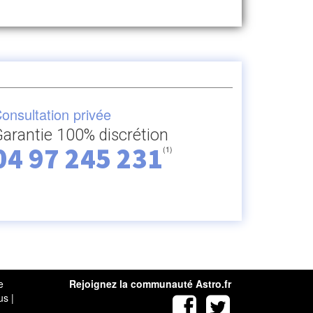
onsultation privée
arantie 100% discrétion
04 97 245 231
(1)
e
Rejoignez la communauté Astro.fr
us
|