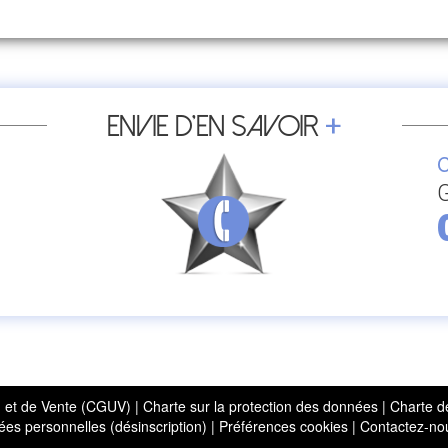
+
Envie d’en savoir
C
G
on et de Vente (CGUV)
|
Charte sur la protection des données
|
Charte d
es personnelles (désinscription)
|
Préférences cookies
|
Contactez-no