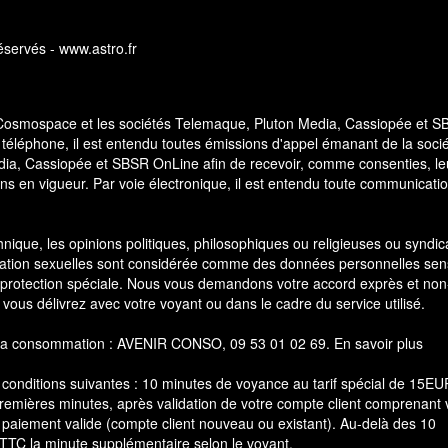
servés - www.astro.fr
 Cosmospace et les sociétés Telemaque, Pluton Media, Cassiopée et 
 téléphone, il est entendu toutes émissions d'appel émanant de la soci
a, Cassiopée et SBSR OnLine afin de recevoir, comme consenties, le
ns en vigueur. Par voie électronique, il est entendu toute communicati
thnique, les opinions politiques, philosophiques ou religieuses ou syndic
ientation sexuelles sont considérée comme des données personnelles sen
 protection spéciale. Nous vous demandons votre accord exprès et non
 vous délivrez avec votre voyant ou dans le cadre du service utilisé.
 de la consommation : AVENIR CONSO, 09 53 01 02 69.
En savoir plus
 conditions suivantes : 10 minutes de voyance au tarif spécial de 15E
premières minutes, après validation de votre compte client comprenant 
ns
 paiement valide (compte client nouveau ou existant). Au-delà des 10
 TTC la minute supplémentaire selon le voyant.
de confidentialité, en garantissant la conformité avec les réglementat