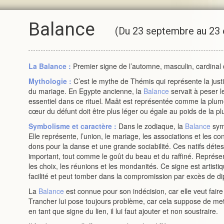
Balance
(Du 23 septembre au 23 
La
Balance
:
Premier signe de l’automne, masculin, cardinal 
Mythologie :
C’est le mythe de Thémis qui représente la justic
du mariage. En Egypte ancienne, la
Balance
servait à peser l
essentiel dans ce rituel. Maât est représentée comme la plume
cœur du défunt doit être plus léger ou égale au poids de la p
Symbolisme et caractère :
Dans le zodiaque, la
Balance
symb
Elle représente, l’union, le mariage, les associations et les co
dons pour la danse et une grande sociabilité. Ces natifs détes
important, tout comme le goût du beau et du raffiné. Représent
les choix, les réunions et les mondanités. Ce signe est artist
facilité et peut tomber dans la compromission par excès de di
La
Balance
est connue pour son indécision, car elle veut faire
Trancher lui pose toujours problème, car cela suppose de met
en tant que signe du lien, il lui faut ajouter et non soustraire.