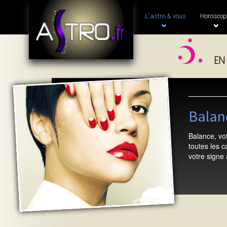
L'astro & vous
Horoscop
en
Balanc
Balance, vot
toutes les 
votre signe 