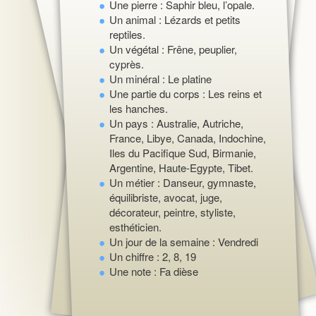
Une pierre : Saphir bleu, l’opale.
Un animal : Lézards et petits
reptiles.
Un végétal : Frêne, peuplier,
cyprès.
Un minéral : Le platine
Une partie du corps : Les reins et
les hanches.
Un pays : Australie, Autriche,
France, Libye, Canada, Indochine,
Iles du Pacifique Sud, Birmanie,
Argentine, Haute-Egypte, Tibet.
Un métier : Danseur, gymnaste,
équilibriste, avocat, juge,
décorateur, peintre, styliste,
esthéticien.
Un jour de la semaine : Vendredi
Un chiffre : 2, 8, 19
Une note : Fa dièse