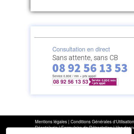
Consultation en direct
Sans attente, sans CB
08 92 56 13 53
Service 0.80€ / min + prix appel
Mentions légales
|
Conditions Générales d'Utilisati
Déontologie
|
Formulaire de Rétractation
|
Vos donné
Bloctel