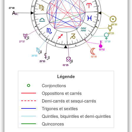
12
7
27°40
1
6
28°20
02°23
2
5
17°19
27°37
3
4
03°52
20°53
02°30
25°53
01°25
Légende
Conjonctions
Oppositions et carrés
Demi-carrés et sesqui-carrés
Trigones et sextiles
Quintiles, biquintiles et demi-quintiles
Quinconces