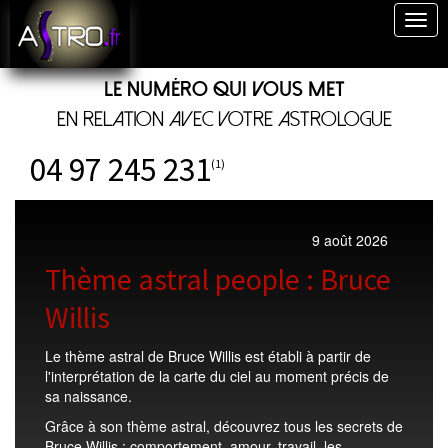
Togg
navig
Le numéro qui vous met
en relation avec votre astrologue
04 97 245 231
(1)
9 août 2026
Thème astral people : Bruce
Willis
Le thème astral de Bruce Willis est établi à partir de
l'interprétation de la carte du ciel au moment précis de
sa naissance.
Grâce à son thème astral, découvrez tous les secrets de
Bruce Willis : comportement, amour, travail, les