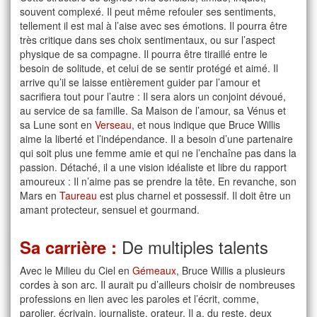
souvent complexé. Il peut même refouler ses sentiments,
tellement il est mal à l’aise avec ses émotions. Il pourra être
très critique dans ses choix sentimentaux, ou sur l’aspect
physique de sa compagne. Il pourra être tiraillé entre le
besoin de solitude, et celui de se sentir protégé et aimé. Il
arrive qu’il se laisse entièrement guider par l’amour et
sacrifiera tout pour l’autre : Il sera alors un conjoint dévoué,
au service de sa famille. Sa Maison de l’amour, sa Vénus et
sa Lune sont en
Verseau
, et nous indique que Bruce Willis
aime la liberté et l’indépendance. Il a besoin d’une partenaire
qui soit plus une femme amie et qui ne l’enchaîne pas dans la
passion. Détaché, il a une vision idéaliste et libre du rapport
amoureux : Il n’aime pas se prendre la tête. En revanche, son
Mars en
Taureau
est plus charnel et possessif. Il doit être un
amant protecteur, sensuel et gourmand.
De multiples talents
Sa carrière :
Avec le Milieu du Ciel en
Gémeaux
, Bruce Willis a plusieurs
cordes à son arc. Il aurait pu d’ailleurs choisir de nombreuses
professions en lien avec les paroles et l’écrit, comme,
parolier, écrivain, journaliste, orateur. Il a, du reste, deux