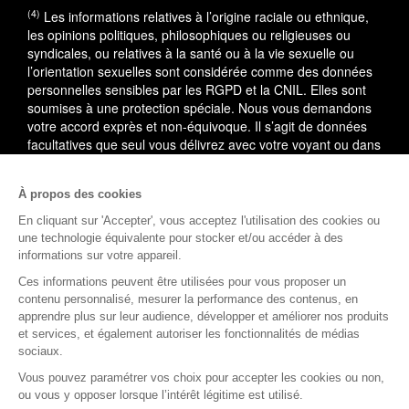
(4)
Les informations relatives à l’origine raciale ou ethnique,
les opinions politiques, philosophiques ou religieuses ou
syndicales, ou relatives à la santé ou à la vie sexuelle ou
l’orientation sexuelles sont considérée comme des données
personnelles sensibles par les RGPD et la CNIL. Elles sont
soumises à une protection spéciale. Nous vous demandons
votre accord exprès et non-équivoque. Il s’agit de données
facultatives que seul vous délivrez avec votre voyant ou dans
le cadre du service utilisé.
À propos des cookies
En cas de litige, vous pouvez saisir le médiateur de la
consommation : AVENIR CONSO, 09 53 01 02 69.
En savoir
En cliquant sur 'Accepter', vous acceptez l'utilisation des cookies ou
plus
une technologie équivalente pour stocker et/ou accéder à des
informations sur votre appareil.
(1)
L'accès à cette offre commerciale est soumis aux
Ces informations peuvent être utilisées pour vous proposer un
conditions suivantes : 10 minutes de voyance au tarif spécial
contenu personnalisé, mesurer la performance des contenus, en
de 15EUR TTC, voyance privée. Offre valable dans la limite
apprendre plus sur leur audience, développer et améliorer nos produits
des 10 premières minutes, après validation de votre compte
et services, et également autoriser les fonctionnalités de médias
client comprenant votre nom, prénom, téléphone, adresse,
sociaux.
email et carte de paiement valide (compte client nouveau ou
Vous pouvez paramétrer vos choix pour accepter les cookies ou non,
existant). Au-delà des 10 premières minutes, le tarif est de
ou vous y opposer lorsque l’intérêt légitime est utilisé.
3.5EUR à 9.5EUR TTC la minute supplémentaire selon le