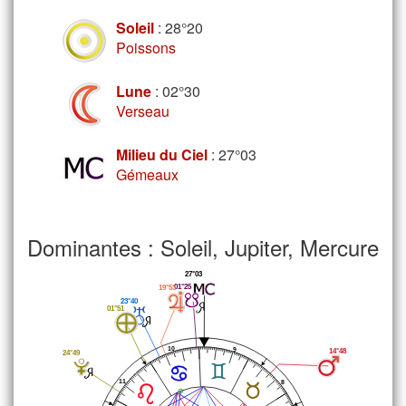
Soleil
: 28°20
Poissons
Lune
: 02°30
Verseau
Milieu du Ciel
: 27°03
Gémeaux
Dominantes : Soleil, Jupiter, Mercure
27°03
01°25
19°53
23°40
01°51
10
9
14°48
24°49
11
8