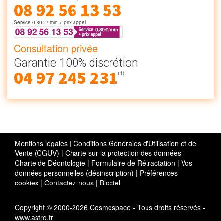
08 92 56 13 53
Service 0.80€ / min + prix appel
Consultation privée
Garantie 100% discrétion
04 97 245 231
(1)
Mentions légales
|
Conditions Générales d'Utilisation et de
Vente (CGUV)
|
Charte sur la protection des données
|
Charte de Déontologie
|
Formulaire de Rétractation
|
Vos
données personnelles (désinscription)
|
Préférences
cookies
|
Contactez-nous
|
Bloctel
Copyright © 2000-2026 Cosmospace - Tous droits réservés -
www.astro.fr