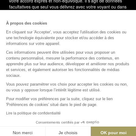
votre accord exprès et non-équivoque. Il s’agit de données
facultatives que seul vous délivrez avec votre voyant ou dans
le cadre du service utilisé.
À propos des cookies
En cas de litige, vous pouvez saisir le médiateur de la
consommation : AVENIR CONSO, 09 53 01 02 69.
En savoir
En cliquant sur 'Accepter', vous acceptez l'utilisation des cookies ou
plus
une technologie équivalente pour stocker et/ou accéder à des
informations sur votre appareil.
(1)
L'accès à cette offre commerciale est soumis aux
Ces informations peuvent être utilisées pour vous proposer un
conditions suivantes : 10 minutes de voyance au tarif spécial
contenu personnalisé, mesurer la performance des contenus, en
de 15EUR TTC, voyance privée. Offre valable dans la limite
apprendre plus sur leur audience, développer et améliorer nos produits
des 10 premières minutes, après validation de votre compte
et services, et également autoriser les fonctionnalités de médias
client comprenant votre nom, prénom, téléphone, adresse,
sociaux.
email et carte de paiement valide (compte client nouveau ou
Vous pouvez paramétrer vos choix pour accepter les cookies ou non,
existant). Au-delà des 10 premières minutes, le tarif est de
ou vous y opposer lorsque l’intérêt légitime est utilisé.
3.5EUR à 9.5EUR TTC la minute supplémentaire selon le
voyant.
Pour modifier vos préférences par la suite, cliquez sur le lien
'Préférences de cookies' situé dans le pied de page.
Rejoignez la communauté Astro.fr
Lire la politique de confidentialité
Consentements certifiés par
Découvrez iHoroscope : notre appli d'astrologie et d'horoscope
Non merci
Je choisis
OK pour moi