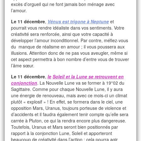
excès d’orgueil qui ne font jamais bon ménage avec
l’amour.
Le 11 décembre
,
Vénus est trigone à Neptune
et
pourrait vous rendre idéaliste dans vos sentiments. Votre
créativité sera renforcée, ainsi que votre capacité à
développer l’amour inconditionnel. Par contre, méfiez-vous
du manque de réalisme en amour ; il vous poussera aux
illusions. Attention donc de ne pas vous aveugler, même si
cet aspect permettra à bon nombre d’entre vous de trouver
l’âme sœur.
Le 11 décembre
,
le
Soleil et la Lune se retrouvent en
conjonction
. La Nouvelle Lune va se former à 19°02 du
Sagittaire. Comme pour chaque Nouvelle Lune, il y aura
une énergie de renouveau, mais avec ce mois-ci un climat
plutôt « explosif » ! En effet, se formera dans le ciel, une
opposition Mars, Uranus, toujours porteuse de violence et
d’accidents et il faudra également tenir compte qu’elle sera
carrée à Pluton, ce qui la rendra encore plus dangereuse.
Toutefois, Uranus et Mars seront bien positionnés par
rapport à la conjonction Lune, Soleil et apporteront
beaucoup de créativité dans l’action ; cela pourra agir