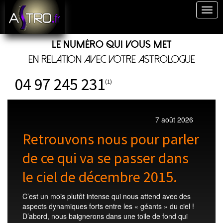
Togg
navig
Le numéro qui vous met
en relation avec votre astrologue
04 97 245 231
(1)
7 août 2026
Retrouvons nous pour parler
de ce qui va se passer dans
le ciel de décembre 2015.
C’est un mois plutôt intense qui nous attend avec des
aspects dynamiques forts entre les « géants » du ciel !
D’abord, nous baignerons dans une toile de fond qui