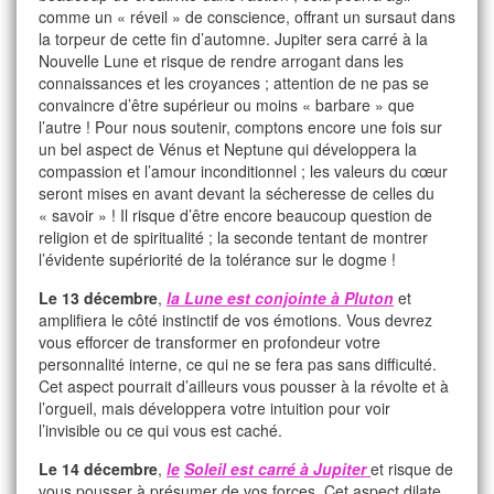
comme un « réveil » de conscience, offrant un sursaut dans
la torpeur de cette fin d’automne. Jupiter sera carré à la
Nouvelle Lune et risque de rendre arrogant dans les
connaissances et les croyances ; attention de ne pas se
convaincre d’être supérieur ou moins « barbare » que
l’autre ! Pour nous soutenir, comptons encore une fois sur
un bel aspect de Vénus et Neptune qui développera la
compassion et l’amour inconditionnel ; les valeurs du cœur
seront mises en avant devant la sécheresse de celles du
« savoir » ! Il risque d’être encore beaucoup question de
religion et de spiritualité ; la seconde tentant de montrer
l’évidente supériorité de la tolérance sur le dogme !
Le 13 décembre
,
la Lune est conjointe à Pluton
et
amplifiera le côté instinctif de vos émotions. Vous devrez
vous efforcer de transformer en profondeur votre
personnalité interne, ce qui ne se fera pas sans difficulté.
Cet aspect pourrait d’ailleurs vous pousser à la révolte et à
l’orgueil, mais développera votre intuition pour voir
l’invisible ou ce qui vous est caché.
Le 14 décembre
,
le
Soleil est carré à Jupiter
et risque de
vous pousser à présumer de vos forces. Cet aspect dilate