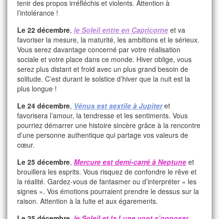
tenir des propos irréfléchis et violents. Attention à
l’intolérance !
Le 22 décembre
,
le Soleil entre en Capricorne
et va
favoriser la mesure, la maturité, les ambitions et le sérieux.
Vous serez davantage concerné par votre réalisation
sociale et votre place dans ce monde. Hiver oblige, vous
serez plus distant et froid avec un plus grand besoin de
solitude. C’est durant le solstice d’hiver que la nuit est la
plus longue !
Le 24 décembre
,
Vénus est sextile à Jupiter
et
favorisera l’amour, la tendresse et les sentiments. Vous
pourriez démarrer une histoire sincère grâce à la rencontre
d’une personne authentique qui partage vos valeurs de
cœur.
Le 25 décembre
,
Mercure est demi-carré à Neptune
et
brouillera les esprits. Vous risquez de confondre le rêve et
la réalité. Gardez-vous de fantasmer ou d’interpréter « les
signes ». Vos émotions pourraient prendre le dessus sur la
raison. Attention à la fuite et aux égarements.
Le 25 décembre
,
le Soleil et la Lune vont s’opposer
.