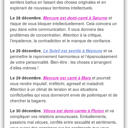
sentiers battus en faisant des choses originales et en
explorant de nouveaux territoires intellectuels.
Le 28 décembre
,
Mercure est demi-carré à Saturne
et
risque de vous bloquer intellectuellement. Cela coincera un
peu dans votre communication. Il vous donnera des
problèmes de concentration. Attention à la critique,
l’impatience, la contradiction et le manque de confiance.
Le 29 décembre
,
Le Soleil est sextile à Neptune
et va
permettre le rayonnement harmonieux et l’épanouissement
de votre personnalité. Bien-être ; les choses s’arrangent
d’elles-mêmes !
Le 29 décembre
,
Mercure est carré à Mars
et pourrait
vous rendre impulsif, irréfléchi, agressif et maladroit.
Attention à un climat de tension et aux situations
conflictuelles qui vous donneront envie de polémiquer et de
chercher la bagarre.
Le 30 décembre
,
Vénus est demi-carrée à Pluton
et va
compliquer vos relations amoureuses. Emballements,
passions mal vécues, conflits entre sexualité et sentiments,
vous aurez des angoisses sur les sentiments que vous