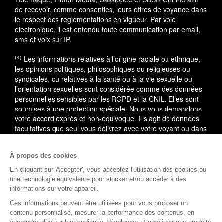
de recevoir, comme consenties, leurs offres de voyance dans
le respect des règlementations en vigueur. Par voie
électronique, il est entendu toute communication par email,
sms et voix sur IP.
(4)
Les informations relatives à l’origine raciale ou ethnique,
les opinions politiques, philosophiques ou religieuses ou
syndicales, ou relatives à la santé ou à la vie sexuelle ou
l’orientation sexuelles sont considérée comme des données
personnelles sensibles par les RGPD et la CNIL. Elles sont
soumises à une protection spéciale. Nous vous demandons
votre accord exprès et non-équivoque. Il s’agit de données
facultatives que seul vous délivrez avec votre voyant ou dans
le cadre du service utilisé.
À propos des cookies
En cas de litige, vous pouvez saisir le médiateur de la
consommation : AVENIR CONSO, 09 53 01 02 69.
En savoir
En cliquant sur 'Accepter', vous acceptez l'utilisation des cookies ou
plus
une technologie équivalente pour stocker et/ou accéder à des
informations sur votre appareil.
(1)
L'accès à cette offre commerciale est soumis aux
Ces informations peuvent être utilisées pour vous proposer un
conditions suivantes : 10 minutes de voyance au tarif spécial
contenu personnalisé, mesurer la performance des contenus, en
de 15EUR TTC, voyance privée. Offre valable dans la limite
apprendre plus sur leur audience, développer et améliorer nos produits