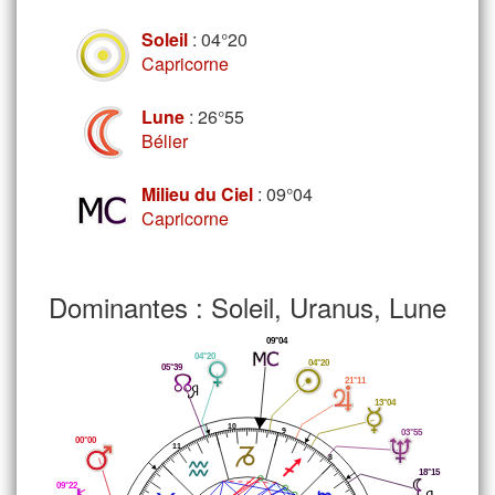
Soleil
: 04°20
Capricorne
Lune
: 26°55
Bélier
Milieu du Ciel
: 09°04
Capricorne
Dominantes : Soleil, Uranus, Lune
09°04
04°20
04°20
05°39
21°11
13°04
10
9
03°55
00°00
11
8
18°15
09°22