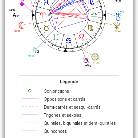
12
7
14°46
17°58
1
6
26°55
02°01
2
5
3
4
00°43
07°20
05°39
Légende
Conjonctions
Oppositions et carrés
Demi-carrés et sesqui-carrés
Trigones et sextiles
Quintiles, biquintiles et demi-quintiles
Quinconces