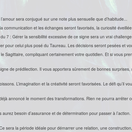
l’amour sera conjugué sur une note plus sensuelle que d’habitude...
 communication et les échanges seront favorisés, la curiosité éveillée. 
du 7 : Gérer la sensibilité excessive de ce signe sera un vrai challenge
Bélier pour celui plus posé du Taureau. Les décisions seront pesées et 
 Sagittaire, compliquant certainement votre quotidien. Et si vous pren
 signe de prédilection. Il vous apportera sûrement de bonnes surprise
Poissons. L’imagination et la créativité seront favorisées. Le défi qu’il vou
 déjà annoncé le moment des transformations. Rien ne pourra arrêter c
us aurez besoin d’assurance et de détermination pour passer à l’action. 
. Ce sera la période idéale pour démarrer une relation, une construction