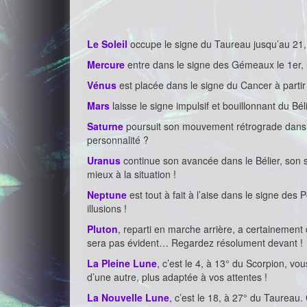
Le Soleil
occupe le signe du Taureau jusqu’au 21, 
Mercure
entre dans le signe des Gémeaux le 1er, la
Vénus
est placée dans le signe du Cancer à partir 
Mars
laisse le signe impulsif et bouillonnant du 
Saturne
poursuit son mouvement rétrograde dans le
personnalité ?
Uranus
continue son avancée dans le Bélier, son
mieux à la situation !
Neptune
est tout à fait à l’aise dans le signe des 
illusions !
Pluton
, reparti en marche arrière, a certainement
sera pas évident… Regardez résolument devant !
La Pleine Lune
, c’est le 4, à 13° du Scorpion, vo
d’une autre, plus adaptée à vos attentes !
La Nouvelle Lune
, c’est le 18, à 27° du Taureau