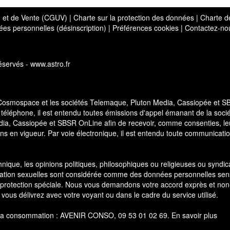
on et de Vente (CGUV)
|
Charte sur la protection des données
|
Charte d
es personnelles (désinscription)
|
Préférences cookies
|
Contactez-no
servés - www.astro.fr
 Cosmospace et les sociétés Telemaque, Pluton Media, Cassiopée et 
 téléphone, il est entendu toutes émissions d'appel émanant de la soci
a, Cassiopée et SBSR OnLine afin de recevoir, comme consenties, le
ns en vigueur. Par voie électronique, il est entendu toute communicati
thnique, les opinions politiques, philosophiques ou religieuses ou syndic
ientation sexuelles sont considérée comme des données personnelles sen
 protection spéciale. Nous vous demandons votre accord exprès et non
 vous délivrez avec votre voyant ou dans le cadre du service utilisé.
 de la consommation : AVENIR CONSO, 09 53 01 02 69.
En savoir plus