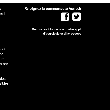
e
Rejoignez la communauté Astro.fr
us
|
Découvrez iHoroscope : notre appli
d'astrologie et d'horoscope
SBSR
été
urs
on par
ales,
sibles
-