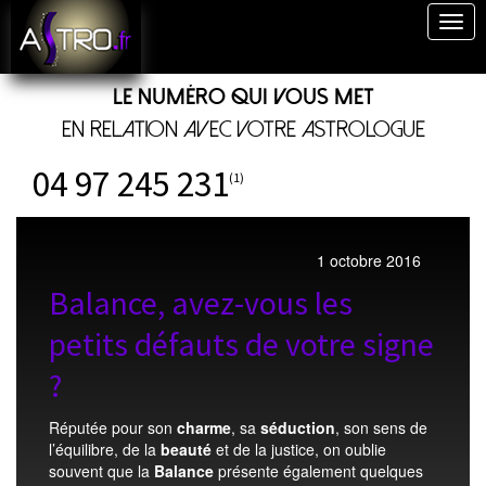
Togg
navig
Le numéro qui vous met
en relation avec votre astrologue
04 97 245 231
(1)
1 octobre 2016
Balance, avez-vous les
petits défauts de votre signe
?
Réputée pour son
charme
, sa
séduction
, son sens de
l’équilibre, de la
beauté
et de la justice, on oublie
souvent que la
Balance
présente également quelques