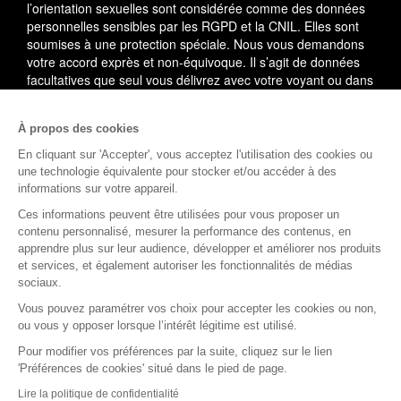
l’orientation sexuelles sont considérée comme des données
personnelles sensibles par les RGPD et la CNIL. Elles sont
soumises à une protection spéciale. Nous vous demandons
votre accord exprès et non-équivoque. Il s’agit de données
facultatives que seul vous délivrez avec votre voyant ou dans
le cadre du service utilisé.
À propos des cookies
En cas de litige, vous pouvez saisir le médiateur de la
consommation : AVENIR CONSO, 09 53 01 02 69.
En savoir
En cliquant sur 'Accepter', vous acceptez l'utilisation des cookies ou
plus
une technologie équivalente pour stocker et/ou accéder à des
informations sur votre appareil.
(1)
L'accès à cette offre commerciale est soumis aux
Ces informations peuvent être utilisées pour vous proposer un
conditions suivantes : 10 minutes de voyance au tarif spécial
contenu personnalisé, mesurer la performance des contenus, en
de 15EUR TTC, voyance privée. Offre valable dans la limite
apprendre plus sur leur audience, développer et améliorer nos produits
des 10 premières minutes, après validation de votre compte
et services, et également autoriser les fonctionnalités de médias
client comprenant votre nom, prénom, téléphone, adresse,
sociaux.
email et carte de paiement valide (compte client nouveau ou
Vous pouvez paramétrer vos choix pour accepter les cookies ou non,
existant). Au-delà des 10 premières minutes, le tarif est de
ou vous y opposer lorsque l’intérêt légitime est utilisé.
3.5EUR à 9.5EUR TTC la minute supplémentaire selon le
voyant.
Pour modifier vos préférences par la suite, cliquez sur le lien
'Préférences de cookies' situé dans le pied de page.
Rejoignez la communauté Astro.fr
Lire la politique de confidentialité