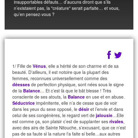
insupportables défauts… d’aucuns diront que s’ils
n’existaient pas, la "créature" serait parfaite… et vous,
qu’en pensez-vous ?
1/ Fille de
Vénus
, elle a hérité de son charme et de sa
beauté. D’ailleurs, il est notoire que la plupart des
femmes, reconnues universellement comme des
déesses
de perfection physique, sont nées sous le signe
de la
Balance
… Et c’est là que le bât blesse ! Très
consciente de ses atouts, la
Balance
en use et en abuse.
Séductrice
impénitente, elle n’a de cesse que de voir
dans les yeux du sexe opposé, le
désir
et l’envie et dans
celui de ses congénères, le regard vert de
jalousie
…Elle
est comme ça, son plaisir c’est de supplanter ses
rivales
,
avec des airs de Sainte Nitouche, s’excusant, que ce n’est
pas de sa faute si la nature l'a faite si belle…aux autres