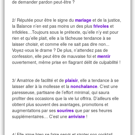
de demander pardon peut-être ?
2/ Réputée pour être le signe du
mariage
et de la justice,
la Balance n’en est pas moins un des plus
frivoles
et
infidèles…Toujours sous le prétexte, qu’elle n’y est pour
rien et qu’elle plait, elle a la fâcheuse tendance à se
laisser choisir, et comme elle ne sait pas dire non...
Voyez-vous le drame ? De plus, n’attendez pas de
confession, elle peut être de mauvaise foi et
mentir
ouvertement, même prise en flagrant délit de culpabilité !
3/ Amatrice de facilité et de
plaisir
, elle a tendance à se
laisser aller à la mollesse et la
nonchalance
. C’est une
paresseuse, partisane de l’effort minimal, qui saura
profiter des occasions que la vie lui offrira. D’ailleurs elle
obtient plus souvent des avantages, promotions et
augmentations par ses
sourires
que par ses heures
supplémentaires… C’est une
arriviste
!
4/ Elle aime bien se faire servir et siroter son cocktail